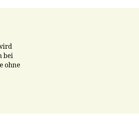
wird
h bei
e ohne