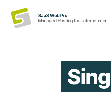
SaaS Web Pro
Managed Hosting für Unternehmen
SaaS
Web
Pro
Sing